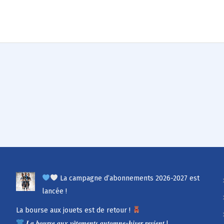
La campagne d’abonnements 2026-2027 est
lancée !
La bourse aux jouets est de retour !
𝑳𝒂 𝒃𝒐𝒖𝒓𝒔𝒆 𝒂𝒖𝒙 𝒗𝒆̂𝒕𝒆𝒎𝒆𝒏𝒕𝒔 𝒂𝒖𝒕𝒐𝒎𝒏𝒆-𝒉𝒊𝒗𝒆𝒓 𝒓𝒆𝒗𝒊𝒆𝒏𝒕 !