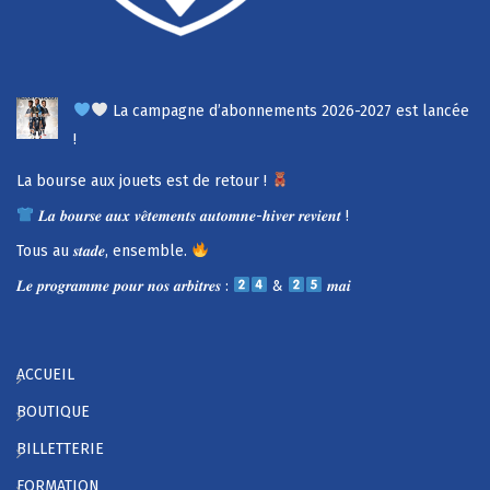
La campagne d’abonnements 2026-2027 est lancée
!
La bourse aux jouets est de retour !
𝑳𝒂 𝒃𝒐𝒖𝒓𝒔𝒆 𝒂𝒖𝒙 𝒗𝒆̂𝒕𝒆𝒎𝒆𝒏𝒕𝒔 𝒂𝒖𝒕𝒐𝒎𝒏𝒆-𝒉𝒊𝒗𝒆𝒓 𝒓𝒆𝒗𝒊𝒆𝒏𝒕 !
Tous au 𝒔𝒕𝒂𝒅𝒆, ensemble.
𝑳𝒆 𝒑𝒓𝒐𝒈𝒓𝒂𝒎𝒎𝒆 𝒑𝒐𝒖𝒓 𝒏𝒐𝒔 𝒂𝒓𝒃𝒊𝒕𝒓𝒆𝒔 :
&
𝒎𝒂𝒊
ACCUEIL
BOUTIQUE
BILLETTERIE
FORMATION