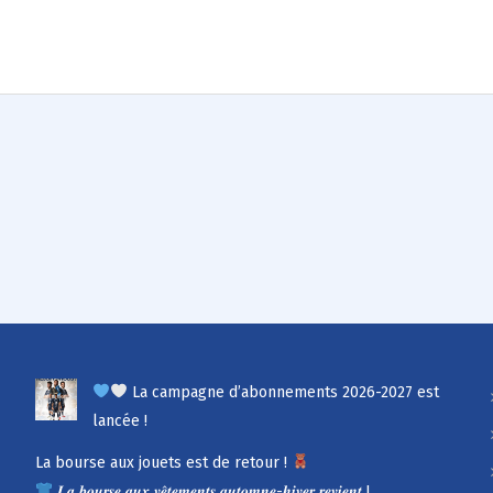
La campagne d’abonnements 2026-2027 est
lancée !
La bourse aux jouets est de retour !
𝑳𝒂 𝒃𝒐𝒖𝒓𝒔𝒆 𝒂𝒖𝒙 𝒗𝒆̂𝒕𝒆𝒎𝒆𝒏𝒕𝒔 𝒂𝒖𝒕𝒐𝒎𝒏𝒆-𝒉𝒊𝒗𝒆𝒓 𝒓𝒆𝒗𝒊𝒆𝒏𝒕 !