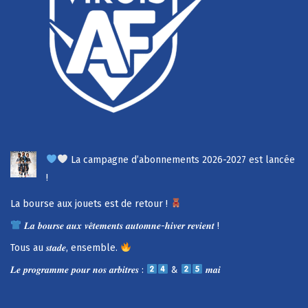
La campagne d’abonnements 2026-2027 est lancée
!
La bourse aux jouets est de retour !
𝑳𝒂 𝒃𝒐𝒖𝒓𝒔𝒆 𝒂𝒖𝒙 𝒗𝒆̂𝒕𝒆𝒎𝒆𝒏𝒕𝒔 𝒂𝒖𝒕𝒐𝒎𝒏𝒆-𝒉𝒊𝒗𝒆𝒓 𝒓𝒆𝒗𝒊𝒆𝒏𝒕 !
Tous au 𝒔𝒕𝒂𝒅𝒆, ensemble.
𝑳𝒆 𝒑𝒓𝒐𝒈𝒓𝒂𝒎𝒎𝒆 𝒑𝒐𝒖𝒓 𝒏𝒐𝒔 𝒂𝒓𝒃𝒊𝒕𝒓𝒆𝒔 :
&
𝒎𝒂𝒊