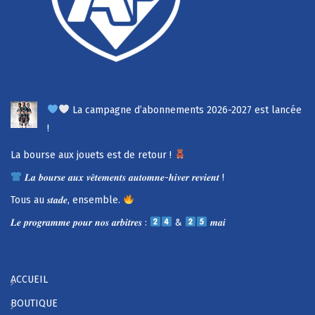
La campagne d’abonnements 2026-2027 est lancée
!
La bourse aux jouets est de retour !
𝑳𝒂 𝒃𝒐𝒖𝒓𝒔𝒆 𝒂𝒖𝒙 𝒗𝒆̂𝒕𝒆𝒎𝒆𝒏𝒕𝒔 𝒂𝒖𝒕𝒐𝒎𝒏𝒆-𝒉𝒊𝒗𝒆𝒓 𝒓𝒆𝒗𝒊𝒆𝒏𝒕 !
Tous au 𝒔𝒕𝒂𝒅𝒆, ensemble.
𝑳𝒆 𝒑𝒓𝒐𝒈𝒓𝒂𝒎𝒎𝒆 𝒑𝒐𝒖𝒓 𝒏𝒐𝒔 𝒂𝒓𝒃𝒊𝒕𝒓𝒆𝒔 :
&
𝒎𝒂𝒊
ACCUEIL
BOUTIQUE