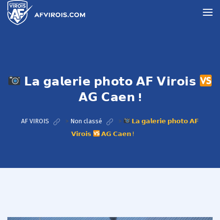
𝗟𝗮 𝗴𝗮𝗹𝗲𝗿𝗶𝗲 𝗽𝗵𝗼𝘁𝗼 𝗔𝗙 𝗩𝗶𝗿𝗼𝗶𝘀
𝗔𝗚 𝗖𝗮𝗲𝗻 !
AF VIROIS
>
Non classé
>
𝗟𝗮 𝗴𝗮𝗹𝗲𝗿𝗶𝗲 𝗽𝗵𝗼𝘁𝗼 𝗔𝗙
𝗩𝗶𝗿𝗼𝗶𝘀
𝗔𝗚 𝗖𝗮𝗲𝗻 !