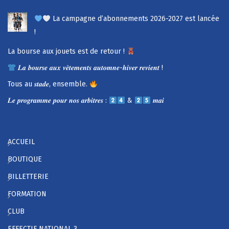
La campagne d’abonnements 2026-2027 est lancée
!
La bourse aux jouets est de retour !
𝑳𝒂 𝒃𝒐𝒖𝒓𝒔𝒆 𝒂𝒖𝒙 𝒗𝒆̂𝒕𝒆𝒎𝒆𝒏𝒕𝒔 𝒂𝒖𝒕𝒐𝒎𝒏𝒆-𝒉𝒊𝒗𝒆𝒓 𝒓𝒆𝒗𝒊𝒆𝒏𝒕 !
Tous au 𝒔𝒕𝒂𝒅𝒆, ensemble.
𝑳𝒆 𝒑𝒓𝒐𝒈𝒓𝒂𝒎𝒎𝒆 𝒑𝒐𝒖𝒓 𝒏𝒐𝒔 𝒂𝒓𝒃𝒊𝒕𝒓𝒆𝒔 :
&
𝒎𝒂𝒊
ACCUEIL
BOUTIQUE
BILLETTERIE
FORMATION
CLUB
EFFECTIF NATIONAL 3