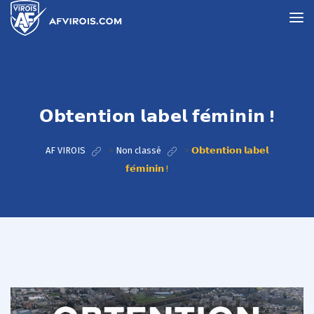
𝗢𝗯𝘁𝗲𝗻𝘁𝗶𝗼𝗻 𝗹𝗮𝗯𝗲𝗹 𝗳𝗲́𝗺𝗶𝗻𝗶𝗻 !
AF VIROIS
>
Non classé
>
𝗢𝗯𝘁𝗲𝗻𝘁𝗶𝗼𝗻 𝗹𝗮𝗯𝗲𝗹
𝗳𝗲́𝗺𝗶𝗻𝗶𝗻 !