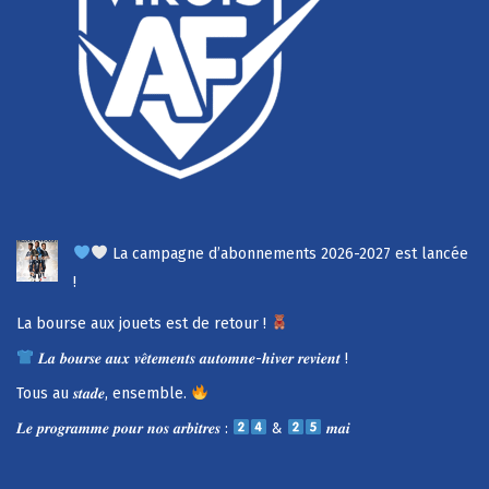
La campagne d’abonnements 2026-2027 est lancée
!
La bourse aux jouets est de retour !
𝑳𝒂 𝒃𝒐𝒖𝒓𝒔𝒆 𝒂𝒖𝒙 𝒗𝒆̂𝒕𝒆𝒎𝒆𝒏𝒕𝒔 𝒂𝒖𝒕𝒐𝒎𝒏𝒆-𝒉𝒊𝒗𝒆𝒓 𝒓𝒆𝒗𝒊𝒆𝒏𝒕 !
Tous au 𝒔𝒕𝒂𝒅𝒆, ensemble.
𝑳𝒆 𝒑𝒓𝒐𝒈𝒓𝒂𝒎𝒎𝒆 𝒑𝒐𝒖𝒓 𝒏𝒐𝒔 𝒂𝒓𝒃𝒊𝒕𝒓𝒆𝒔 :
&
𝒎𝒂𝒊