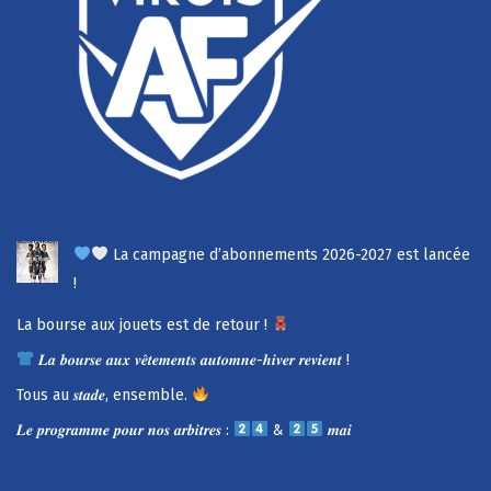
La campagne d’abonnements 2026-2027 est lancée
!
La bourse aux jouets est de retour !
𝑳𝒂 𝒃𝒐𝒖𝒓𝒔𝒆 𝒂𝒖𝒙 𝒗𝒆̂𝒕𝒆𝒎𝒆𝒏𝒕𝒔 𝒂𝒖𝒕𝒐𝒎𝒏𝒆-𝒉𝒊𝒗𝒆𝒓 𝒓𝒆𝒗𝒊𝒆𝒏𝒕 !
Tous au 𝒔𝒕𝒂𝒅𝒆, ensemble.
𝑳𝒆 𝒑𝒓𝒐𝒈𝒓𝒂𝒎𝒎𝒆 𝒑𝒐𝒖𝒓 𝒏𝒐𝒔 𝒂𝒓𝒃𝒊𝒕𝒓𝒆𝒔 :
&
𝒎𝒂𝒊