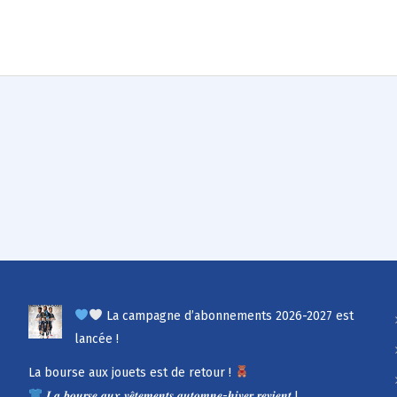
La campagne d’abonnements 2026-2027 est
lancée !
La bourse aux jouets est de retour !
𝑳𝒂 𝒃𝒐𝒖𝒓𝒔𝒆 𝒂𝒖𝒙 𝒗𝒆̂𝒕𝒆𝒎𝒆𝒏𝒕𝒔 𝒂𝒖𝒕𝒐𝒎𝒏𝒆-𝒉𝒊𝒗𝒆𝒓 𝒓𝒆𝒗𝒊𝒆𝒏𝒕 !