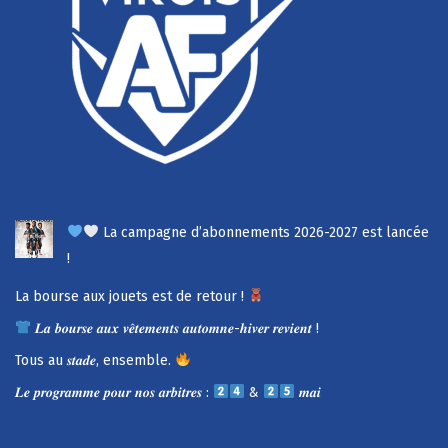
La campagne d’abonnements 2026-2027 est lancée
!
La bourse aux jouets est de retour !
𝑳𝒂 𝒃𝒐𝒖𝒓𝒔𝒆 𝒂𝒖𝒙 𝒗𝒆̂𝒕𝒆𝒎𝒆𝒏𝒕𝒔 𝒂𝒖𝒕𝒐𝒎𝒏𝒆-𝒉𝒊𝒗𝒆𝒓 𝒓𝒆𝒗𝒊𝒆𝒏𝒕 !
Tous au 𝒔𝒕𝒂𝒅𝒆, ensemble.
𝑳𝒆 𝒑𝒓𝒐𝒈𝒓𝒂𝒎𝒎𝒆 𝒑𝒐𝒖𝒓 𝒏𝒐𝒔 𝒂𝒓𝒃𝒊𝒕𝒓𝒆𝒔 :
&
𝒎𝒂𝒊