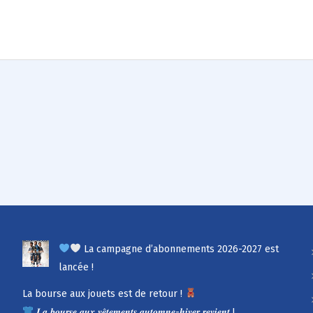
La campagne d’abonnements 2026-2027 est
lancée !
La bourse aux jouets est de retour !
𝑳𝒂 𝒃𝒐𝒖𝒓𝒔𝒆 𝒂𝒖𝒙 𝒗𝒆̂𝒕𝒆𝒎𝒆𝒏𝒕𝒔 𝒂𝒖𝒕𝒐𝒎𝒏𝒆-𝒉𝒊𝒗𝒆𝒓 𝒓𝒆𝒗𝒊𝒆𝒏𝒕 !