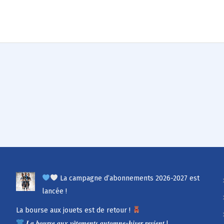
La campagne d’abonnements 2026-2027 est
lancée !
La bourse aux jouets est de retour !
𝑳𝒂 𝒃𝒐𝒖𝒓𝒔𝒆 𝒂𝒖𝒙 𝒗𝒆̂𝒕𝒆𝒎𝒆𝒏𝒕𝒔 𝒂𝒖𝒕𝒐𝒎𝒏𝒆-𝒉𝒊𝒗𝒆𝒓 𝒓𝒆𝒗𝒊𝒆𝒏𝒕 !