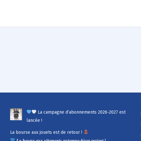
La campagne d’abonnements 2026-2027 est
lancée !
La bourse aux jouets est de retour !
𝑳𝒂 𝒃𝒐𝒖𝒓𝒔𝒆 𝒂𝒖𝒙 𝒗𝒆̂𝒕𝒆𝒎𝒆𝒏𝒕𝒔 𝒂𝒖𝒕𝒐𝒎𝒏𝒆-𝒉𝒊𝒗𝒆𝒓 𝒓𝒆𝒗𝒊𝒆𝒏𝒕 !