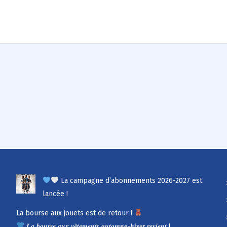
La campagne d’abonnements 2026-2027 est
lancée !
La bourse aux jouets est de retour !
𝑳𝒂 𝒃𝒐𝒖𝒓𝒔𝒆 𝒂𝒖𝒙 𝒗𝒆̂𝒕𝒆𝒎𝒆𝒏𝒕𝒔 𝒂𝒖𝒕𝒐𝒎𝒏𝒆-𝒉𝒊𝒗𝒆𝒓 𝒓𝒆𝒗𝒊𝒆𝒏𝒕 !