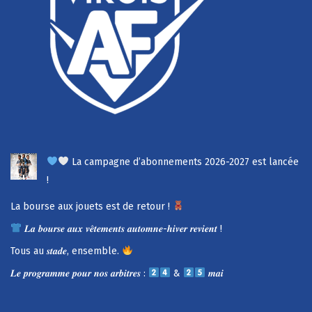
La campagne d’abonnements 2026-2027 est lancée
!
La bourse aux jouets est de retour !
𝑳𝒂 𝒃𝒐𝒖𝒓𝒔𝒆 𝒂𝒖𝒙 𝒗𝒆̂𝒕𝒆𝒎𝒆𝒏𝒕𝒔 𝒂𝒖𝒕𝒐𝒎𝒏𝒆-𝒉𝒊𝒗𝒆𝒓 𝒓𝒆𝒗𝒊𝒆𝒏𝒕 !
Tous au 𝒔𝒕𝒂𝒅𝒆, ensemble.
𝑳𝒆 𝒑𝒓𝒐𝒈𝒓𝒂𝒎𝒎𝒆 𝒑𝒐𝒖𝒓 𝒏𝒐𝒔 𝒂𝒓𝒃𝒊𝒕𝒓𝒆𝒔 :
&
𝒎𝒂𝒊