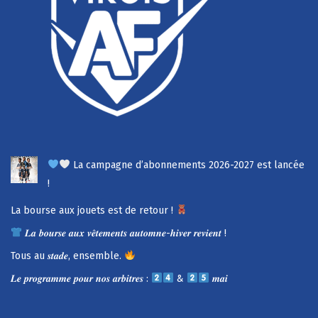
La campagne d’abonnements 2026-2027 est lancée
!
La bourse aux jouets est de retour !
𝑳𝒂 𝒃𝒐𝒖𝒓𝒔𝒆 𝒂𝒖𝒙 𝒗𝒆̂𝒕𝒆𝒎𝒆𝒏𝒕𝒔 𝒂𝒖𝒕𝒐𝒎𝒏𝒆-𝒉𝒊𝒗𝒆𝒓 𝒓𝒆𝒗𝒊𝒆𝒏𝒕 !
Tous au 𝒔𝒕𝒂𝒅𝒆, ensemble.
𝑳𝒆 𝒑𝒓𝒐𝒈𝒓𝒂𝒎𝒎𝒆 𝒑𝒐𝒖𝒓 𝒏𝒐𝒔 𝒂𝒓𝒃𝒊𝒕𝒓𝒆𝒔 :
&
𝒎𝒂𝒊