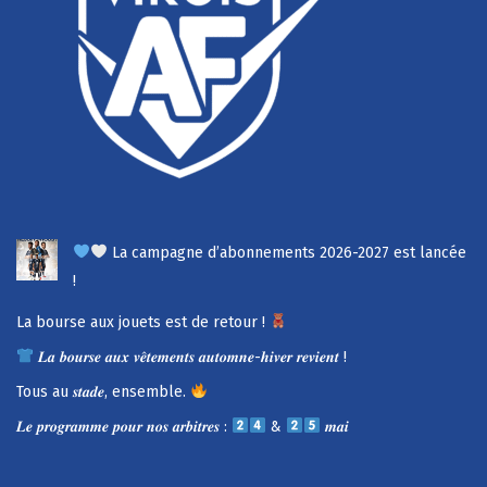
La campagne d’abonnements 2026-2027 est lancée
!
La bourse aux jouets est de retour !
𝑳𝒂 𝒃𝒐𝒖𝒓𝒔𝒆 𝒂𝒖𝒙 𝒗𝒆̂𝒕𝒆𝒎𝒆𝒏𝒕𝒔 𝒂𝒖𝒕𝒐𝒎𝒏𝒆-𝒉𝒊𝒗𝒆𝒓 𝒓𝒆𝒗𝒊𝒆𝒏𝒕 !
Tous au 𝒔𝒕𝒂𝒅𝒆, ensemble.
𝑳𝒆 𝒑𝒓𝒐𝒈𝒓𝒂𝒎𝒎𝒆 𝒑𝒐𝒖𝒓 𝒏𝒐𝒔 𝒂𝒓𝒃𝒊𝒕𝒓𝒆𝒔 :
&
𝒎𝒂𝒊