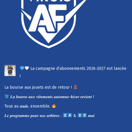
La campagne d’abonnements 2026-2027 est lancée
!
La bourse aux jouets est de retour !
𝑳𝒂 𝒃𝒐𝒖𝒓𝒔𝒆 𝒂𝒖𝒙 𝒗𝒆̂𝒕𝒆𝒎𝒆𝒏𝒕𝒔 𝒂𝒖𝒕𝒐𝒎𝒏𝒆-𝒉𝒊𝒗𝒆𝒓 𝒓𝒆𝒗𝒊𝒆𝒏𝒕 !
Tous au 𝒔𝒕𝒂𝒅𝒆, ensemble.
𝑳𝒆 𝒑𝒓𝒐𝒈𝒓𝒂𝒎𝒎𝒆 𝒑𝒐𝒖𝒓 𝒏𝒐𝒔 𝒂𝒓𝒃𝒊𝒕𝒓𝒆𝒔 :
&
𝒎𝒂𝒊