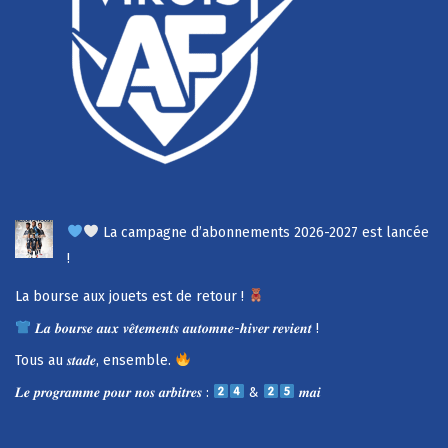
La campagne d’abonnements 2026-2027 est lancée
!
La bourse aux jouets est de retour !
𝑳𝒂 𝒃𝒐𝒖𝒓𝒔𝒆 𝒂𝒖𝒙 𝒗𝒆̂𝒕𝒆𝒎𝒆𝒏𝒕𝒔 𝒂𝒖𝒕𝒐𝒎𝒏𝒆-𝒉𝒊𝒗𝒆𝒓 𝒓𝒆𝒗𝒊𝒆𝒏𝒕 !
Tous au 𝒔𝒕𝒂𝒅𝒆, ensemble.
𝑳𝒆 𝒑𝒓𝒐𝒈𝒓𝒂𝒎𝒎𝒆 𝒑𝒐𝒖𝒓 𝒏𝒐𝒔 𝒂𝒓𝒃𝒊𝒕𝒓𝒆𝒔 :
&
𝒎𝒂𝒊