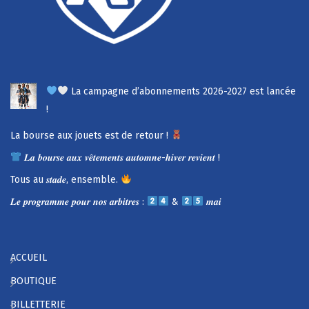
La campagne d’abonnements 2026-2027 est lancée
!
La bourse aux jouets est de retour !
𝑳𝒂 𝒃𝒐𝒖𝒓𝒔𝒆 𝒂𝒖𝒙 𝒗𝒆̂𝒕𝒆𝒎𝒆𝒏𝒕𝒔 𝒂𝒖𝒕𝒐𝒎𝒏𝒆-𝒉𝒊𝒗𝒆𝒓 𝒓𝒆𝒗𝒊𝒆𝒏𝒕 !
Tous au 𝒔𝒕𝒂𝒅𝒆, ensemble.
𝑳𝒆 𝒑𝒓𝒐𝒈𝒓𝒂𝒎𝒎𝒆 𝒑𝒐𝒖𝒓 𝒏𝒐𝒔 𝒂𝒓𝒃𝒊𝒕𝒓𝒆𝒔 :
&
𝒎𝒂𝒊
ACCUEIL
BOUTIQUE
BILLETTERIE