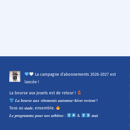
La campagne d’abonnements 2026-2027 est
lancée !
La bourse aux jouets est de retour !
𝑳𝒂 𝒃𝒐𝒖𝒓𝒔𝒆 𝒂𝒖𝒙 𝒗𝒆̂𝒕𝒆𝒎𝒆𝒏𝒕𝒔 𝒂𝒖𝒕𝒐𝒎𝒏𝒆-𝒉𝒊𝒗𝒆𝒓 𝒓𝒆𝒗𝒊𝒆𝒏𝒕 !
Tous au 𝒔𝒕𝒂𝒅𝒆, ensemble.
𝑳𝒆 𝒑𝒓𝒐𝒈𝒓𝒂𝒎𝒎𝒆 𝒑𝒐𝒖𝒓 𝒏𝒐𝒔 𝒂𝒓𝒃𝒊𝒕𝒓𝒆𝒔 :
&
𝒎𝒂𝒊