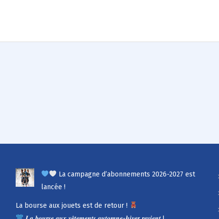
La campagne d’abonnements 2026-2027 est
lancée !
La bourse aux jouets est de retour !
𝑳𝒂 𝒃𝒐𝒖𝒓𝒔𝒆 𝒂𝒖𝒙 𝒗𝒆̂𝒕𝒆𝒎𝒆𝒏𝒕𝒔 𝒂𝒖𝒕𝒐𝒎𝒏𝒆-𝒉𝒊𝒗𝒆𝒓 𝒓𝒆𝒗𝒊𝒆𝒏𝒕 !