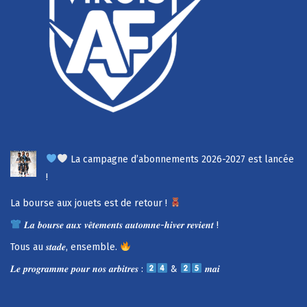
La campagne d’abonnements 2026-2027 est lancée
!
La bourse aux jouets est de retour !
𝑳𝒂 𝒃𝒐𝒖𝒓𝒔𝒆 𝒂𝒖𝒙 𝒗𝒆̂𝒕𝒆𝒎𝒆𝒏𝒕𝒔 𝒂𝒖𝒕𝒐𝒎𝒏𝒆-𝒉𝒊𝒗𝒆𝒓 𝒓𝒆𝒗𝒊𝒆𝒏𝒕 !
Tous au 𝒔𝒕𝒂𝒅𝒆, ensemble.
𝑳𝒆 𝒑𝒓𝒐𝒈𝒓𝒂𝒎𝒎𝒆 𝒑𝒐𝒖𝒓 𝒏𝒐𝒔 𝒂𝒓𝒃𝒊𝒕𝒓𝒆𝒔 :
&
𝒎𝒂𝒊