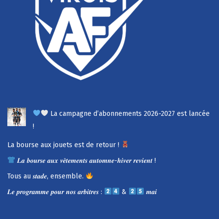
La campagne d’abonnements 2026-2027 est lancée
!
La bourse aux jouets est de retour !
𝑳𝒂 𝒃𝒐𝒖𝒓𝒔𝒆 𝒂𝒖𝒙 𝒗𝒆̂𝒕𝒆𝒎𝒆𝒏𝒕𝒔 𝒂𝒖𝒕𝒐𝒎𝒏𝒆-𝒉𝒊𝒗𝒆𝒓 𝒓𝒆𝒗𝒊𝒆𝒏𝒕 !
Tous au 𝒔𝒕𝒂𝒅𝒆, ensemble.
𝑳𝒆 𝒑𝒓𝒐𝒈𝒓𝒂𝒎𝒎𝒆 𝒑𝒐𝒖𝒓 𝒏𝒐𝒔 𝒂𝒓𝒃𝒊𝒕𝒓𝒆𝒔 :
&
𝒎𝒂𝒊