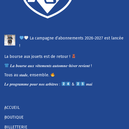
La campagne d’abonnements 2026-2027 est lancée
!
La bourse aux jouets est de retour !
𝑳𝒂 𝒃𝒐𝒖𝒓𝒔𝒆 𝒂𝒖𝒙 𝒗𝒆̂𝒕𝒆𝒎𝒆𝒏𝒕𝒔 𝒂𝒖𝒕𝒐𝒎𝒏𝒆-𝒉𝒊𝒗𝒆𝒓 𝒓𝒆𝒗𝒊𝒆𝒏𝒕 !
Tous au 𝒔𝒕𝒂𝒅𝒆, ensemble.
𝑳𝒆 𝒑𝒓𝒐𝒈𝒓𝒂𝒎𝒎𝒆 𝒑𝒐𝒖𝒓 𝒏𝒐𝒔 𝒂𝒓𝒃𝒊𝒕𝒓𝒆𝒔 :
&
𝒎𝒂𝒊
ACCUEIL
BOUTIQUE
BILLETTERIE