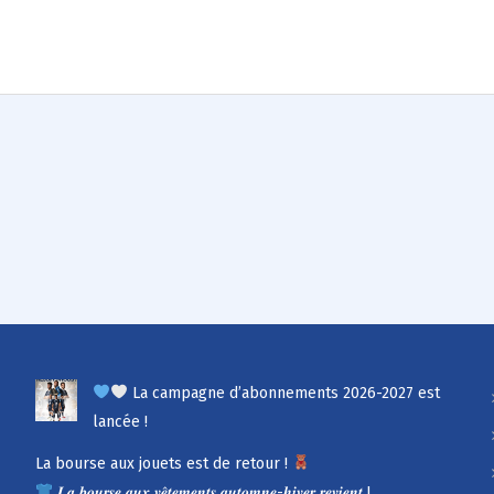
La campagne d’abonnements 2026-2027 est
lancée !
La bourse aux jouets est de retour !
𝑳𝒂 𝒃𝒐𝒖𝒓𝒔𝒆 𝒂𝒖𝒙 𝒗𝒆̂𝒕𝒆𝒎𝒆𝒏𝒕𝒔 𝒂𝒖𝒕𝒐𝒎𝒏𝒆-𝒉𝒊𝒗𝒆𝒓 𝒓𝒆𝒗𝒊𝒆𝒏𝒕 !