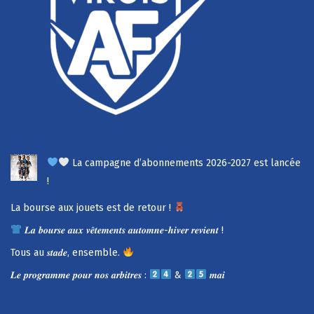
La campagne d’abonnements 2026-2027 est lancée
!
La bourse aux jouets est de retour !
𝑳𝒂 𝒃𝒐𝒖𝒓𝒔𝒆 𝒂𝒖𝒙 𝒗𝒆̂𝒕𝒆𝒎𝒆𝒏𝒕𝒔 𝒂𝒖𝒕𝒐𝒎𝒏𝒆-𝒉𝒊𝒗𝒆𝒓 𝒓𝒆𝒗𝒊𝒆𝒏𝒕 !
Tous au 𝒔𝒕𝒂𝒅𝒆, ensemble.
𝑳𝒆 𝒑𝒓𝒐𝒈𝒓𝒂𝒎𝒎𝒆 𝒑𝒐𝒖𝒓 𝒏𝒐𝒔 𝒂𝒓𝒃𝒊𝒕𝒓𝒆𝒔 :
&
𝒎𝒂𝒊