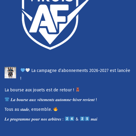
La campagne d’abonnements 2026-2027 est lancée
!
La bourse aux jouets est de retour !
𝑳𝒂 𝒃𝒐𝒖𝒓𝒔𝒆 𝒂𝒖𝒙 𝒗𝒆̂𝒕𝒆𝒎𝒆𝒏𝒕𝒔 𝒂𝒖𝒕𝒐𝒎𝒏𝒆-𝒉𝒊𝒗𝒆𝒓 𝒓𝒆𝒗𝒊𝒆𝒏𝒕 !
Tous au 𝒔𝒕𝒂𝒅𝒆, ensemble.
𝑳𝒆 𝒑𝒓𝒐𝒈𝒓𝒂𝒎𝒎𝒆 𝒑𝒐𝒖𝒓 𝒏𝒐𝒔 𝒂𝒓𝒃𝒊𝒕𝒓𝒆𝒔 :
&
𝒎𝒂𝒊