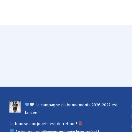
La campagne d’abonnements 2026-2027 est
lancée !
La bourse aux jouets est de retour !
𝑳𝒂 𝒃𝒐𝒖𝒓𝒔𝒆 𝒂𝒖𝒙 𝒗𝒆̂𝒕𝒆𝒎𝒆𝒏𝒕𝒔 𝒂𝒖𝒕𝒐𝒎𝒏𝒆-𝒉𝒊𝒗𝒆𝒓 𝒓𝒆𝒗𝒊𝒆𝒏𝒕 !