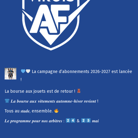
La campagne d’abonnements 2026-2027 est lancée
!
La bourse aux jouets est de retour !
𝑳𝒂 𝒃𝒐𝒖𝒓𝒔𝒆 𝒂𝒖𝒙 𝒗𝒆̂𝒕𝒆𝒎𝒆𝒏𝒕𝒔 𝒂𝒖𝒕𝒐𝒎𝒏𝒆-𝒉𝒊𝒗𝒆𝒓 𝒓𝒆𝒗𝒊𝒆𝒏𝒕 !
Tous au 𝒔𝒕𝒂𝒅𝒆, ensemble.
𝑳𝒆 𝒑𝒓𝒐𝒈𝒓𝒂𝒎𝒎𝒆 𝒑𝒐𝒖𝒓 𝒏𝒐𝒔 𝒂𝒓𝒃𝒊𝒕𝒓𝒆𝒔 :
&
𝒎𝒂𝒊