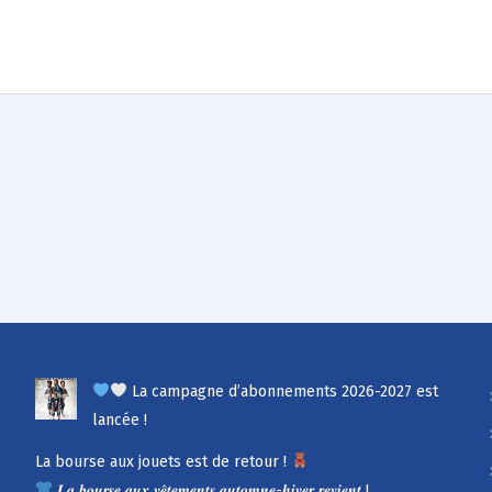
La campagne d’abonnements 2026-2027 est
lancée !
La bourse aux jouets est de retour !
𝑳𝒂 𝒃𝒐𝒖𝒓𝒔𝒆 𝒂𝒖𝒙 𝒗𝒆̂𝒕𝒆𝒎𝒆𝒏𝒕𝒔 𝒂𝒖𝒕𝒐𝒎𝒏𝒆-𝒉𝒊𝒗𝒆𝒓 𝒓𝒆𝒗𝒊𝒆𝒏𝒕 !