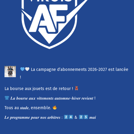
La campagne d’abonnements 2026-2027 est lancée
!
La bourse aux jouets est de retour !
𝑳𝒂 𝒃𝒐𝒖𝒓𝒔𝒆 𝒂𝒖𝒙 𝒗𝒆̂𝒕𝒆𝒎𝒆𝒏𝒕𝒔 𝒂𝒖𝒕𝒐𝒎𝒏𝒆-𝒉𝒊𝒗𝒆𝒓 𝒓𝒆𝒗𝒊𝒆𝒏𝒕 !
Tous au 𝒔𝒕𝒂𝒅𝒆, ensemble.
𝑳𝒆 𝒑𝒓𝒐𝒈𝒓𝒂𝒎𝒎𝒆 𝒑𝒐𝒖𝒓 𝒏𝒐𝒔 𝒂𝒓𝒃𝒊𝒕𝒓𝒆𝒔 :
&
𝒎𝒂𝒊