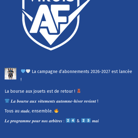
La campagne d’abonnements 2026-2027 est lancée
!
La bourse aux jouets est de retour !
𝑳𝒂 𝒃𝒐𝒖𝒓𝒔𝒆 𝒂𝒖𝒙 𝒗𝒆̂𝒕𝒆𝒎𝒆𝒏𝒕𝒔 𝒂𝒖𝒕𝒐𝒎𝒏𝒆-𝒉𝒊𝒗𝒆𝒓 𝒓𝒆𝒗𝒊𝒆𝒏𝒕 !
Tous au 𝒔𝒕𝒂𝒅𝒆, ensemble.
𝑳𝒆 𝒑𝒓𝒐𝒈𝒓𝒂𝒎𝒎𝒆 𝒑𝒐𝒖𝒓 𝒏𝒐𝒔 𝒂𝒓𝒃𝒊𝒕𝒓𝒆𝒔 :
&
𝒎𝒂𝒊