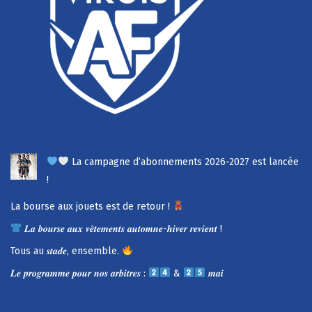
La campagne d’abonnements 2026-2027 est lancée
!
La bourse aux jouets est de retour !
𝑳𝒂 𝒃𝒐𝒖𝒓𝒔𝒆 𝒂𝒖𝒙 𝒗𝒆̂𝒕𝒆𝒎𝒆𝒏𝒕𝒔 𝒂𝒖𝒕𝒐𝒎𝒏𝒆-𝒉𝒊𝒗𝒆𝒓 𝒓𝒆𝒗𝒊𝒆𝒏𝒕 !
Tous au 𝒔𝒕𝒂𝒅𝒆, ensemble.
𝑳𝒆 𝒑𝒓𝒐𝒈𝒓𝒂𝒎𝒎𝒆 𝒑𝒐𝒖𝒓 𝒏𝒐𝒔 𝒂𝒓𝒃𝒊𝒕𝒓𝒆𝒔 :
&
𝒎𝒂𝒊