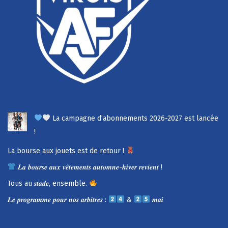
La campagne d’abonnements 2026-2027 est lancée
!
La bourse aux jouets est de retour !
𝑳𝒂 𝒃𝒐𝒖𝒓𝒔𝒆 𝒂𝒖𝒙 𝒗𝒆̂𝒕𝒆𝒎𝒆𝒏𝒕𝒔 𝒂𝒖𝒕𝒐𝒎𝒏𝒆-𝒉𝒊𝒗𝒆𝒓 𝒓𝒆𝒗𝒊𝒆𝒏𝒕 !
Tous au 𝒔𝒕𝒂𝒅𝒆, ensemble.
𝑳𝒆 𝒑𝒓𝒐𝒈𝒓𝒂𝒎𝒎𝒆 𝒑𝒐𝒖𝒓 𝒏𝒐𝒔 𝒂𝒓𝒃𝒊𝒕𝒓𝒆𝒔 :
&
𝒎𝒂𝒊