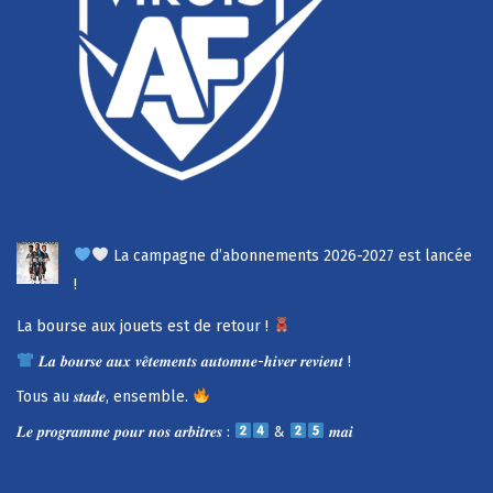
La campagne d’abonnements 2026-2027 est lancée
!
La bourse aux jouets est de retour !
𝑳𝒂 𝒃𝒐𝒖𝒓𝒔𝒆 𝒂𝒖𝒙 𝒗𝒆̂𝒕𝒆𝒎𝒆𝒏𝒕𝒔 𝒂𝒖𝒕𝒐𝒎𝒏𝒆-𝒉𝒊𝒗𝒆𝒓 𝒓𝒆𝒗𝒊𝒆𝒏𝒕 !
Tous au 𝒔𝒕𝒂𝒅𝒆, ensemble.
𝑳𝒆 𝒑𝒓𝒐𝒈𝒓𝒂𝒎𝒎𝒆 𝒑𝒐𝒖𝒓 𝒏𝒐𝒔 𝒂𝒓𝒃𝒊𝒕𝒓𝒆𝒔 :
&
𝒎𝒂𝒊