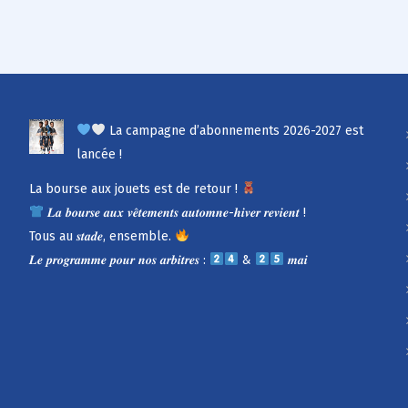
La campagne d’abonnements 2026-2027 est
lancée !
La bourse aux jouets est de retour !
𝑳𝒂 𝒃𝒐𝒖𝒓𝒔𝒆 𝒂𝒖𝒙 𝒗𝒆̂𝒕𝒆𝒎𝒆𝒏𝒕𝒔 𝒂𝒖𝒕𝒐𝒎𝒏𝒆-𝒉𝒊𝒗𝒆𝒓 𝒓𝒆𝒗𝒊𝒆𝒏𝒕 !
Tous au 𝒔𝒕𝒂𝒅𝒆, ensemble.
𝑳𝒆 𝒑𝒓𝒐𝒈𝒓𝒂𝒎𝒎𝒆 𝒑𝒐𝒖𝒓 𝒏𝒐𝒔 𝒂𝒓𝒃𝒊𝒕𝒓𝒆𝒔 :
&
𝒎𝒂𝒊