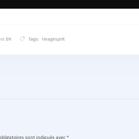
Tags:
Imagesprit
ors DH
bligatoires sont indiqués avec
*