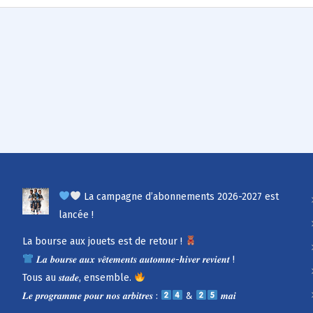
La campagne d’abonnements 2026-2027 est
lancée !
La bourse aux jouets est de retour !
𝑳𝒂 𝒃𝒐𝒖𝒓𝒔𝒆 𝒂𝒖𝒙 𝒗𝒆̂𝒕𝒆𝒎𝒆𝒏𝒕𝒔 𝒂𝒖𝒕𝒐𝒎𝒏𝒆-𝒉𝒊𝒗𝒆𝒓 𝒓𝒆𝒗𝒊𝒆𝒏𝒕 !
Tous au 𝒔𝒕𝒂𝒅𝒆, ensemble.
𝑳𝒆 𝒑𝒓𝒐𝒈𝒓𝒂𝒎𝒎𝒆 𝒑𝒐𝒖𝒓 𝒏𝒐𝒔 𝒂𝒓𝒃𝒊𝒕𝒓𝒆𝒔 :
&
𝒎𝒂𝒊