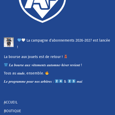
La campagne d’abonnements 2026-2027 est lancée
!
La bourse aux jouets est de retour !
𝑳𝒂 𝒃𝒐𝒖𝒓𝒔𝒆 𝒂𝒖𝒙 𝒗𝒆̂𝒕𝒆𝒎𝒆𝒏𝒕𝒔 𝒂𝒖𝒕𝒐𝒎𝒏𝒆-𝒉𝒊𝒗𝒆𝒓 𝒓𝒆𝒗𝒊𝒆𝒏𝒕 !
Tous au 𝒔𝒕𝒂𝒅𝒆, ensemble.
𝑳𝒆 𝒑𝒓𝒐𝒈𝒓𝒂𝒎𝒎𝒆 𝒑𝒐𝒖𝒓 𝒏𝒐𝒔 𝒂𝒓𝒃𝒊𝒕𝒓𝒆𝒔 :
&
𝒎𝒂𝒊
ACCUEIL
BOUTIQUE