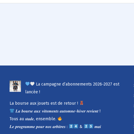
La campagne d’abonnements 2026-2027 est
lancée !
La bourse aux jouets est de retour !
𝑳𝒂 𝒃𝒐𝒖𝒓𝒔𝒆 𝒂𝒖𝒙 𝒗𝒆̂𝒕𝒆𝒎𝒆𝒏𝒕𝒔 𝒂𝒖𝒕𝒐𝒎𝒏𝒆-𝒉𝒊𝒗𝒆𝒓 𝒓𝒆𝒗𝒊𝒆𝒏𝒕 !
Tous au 𝒔𝒕𝒂𝒅𝒆, ensemble.
𝑳𝒆 𝒑𝒓𝒐𝒈𝒓𝒂𝒎𝒎𝒆 𝒑𝒐𝒖𝒓 𝒏𝒐𝒔 𝒂𝒓𝒃𝒊𝒕𝒓𝒆𝒔 :
&
𝒎𝒂𝒊