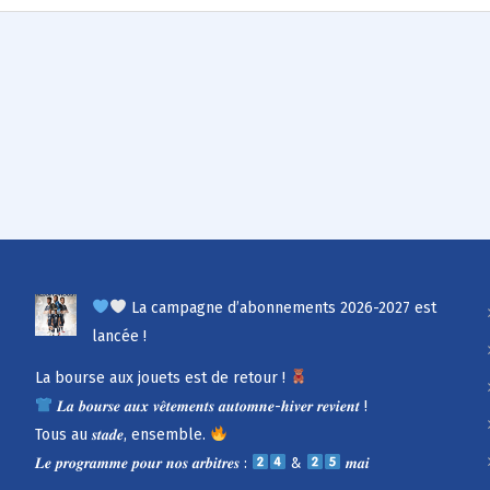
La campagne d’abonnements 2026-2027 est
lancée !
La bourse aux jouets est de retour !
𝑳𝒂 𝒃𝒐𝒖𝒓𝒔𝒆 𝒂𝒖𝒙 𝒗𝒆̂𝒕𝒆𝒎𝒆𝒏𝒕𝒔 𝒂𝒖𝒕𝒐𝒎𝒏𝒆-𝒉𝒊𝒗𝒆𝒓 𝒓𝒆𝒗𝒊𝒆𝒏𝒕 !
Tous au 𝒔𝒕𝒂𝒅𝒆, ensemble.
𝑳𝒆 𝒑𝒓𝒐𝒈𝒓𝒂𝒎𝒎𝒆 𝒑𝒐𝒖𝒓 𝒏𝒐𝒔 𝒂𝒓𝒃𝒊𝒕𝒓𝒆𝒔 :
&
𝒎𝒂𝒊