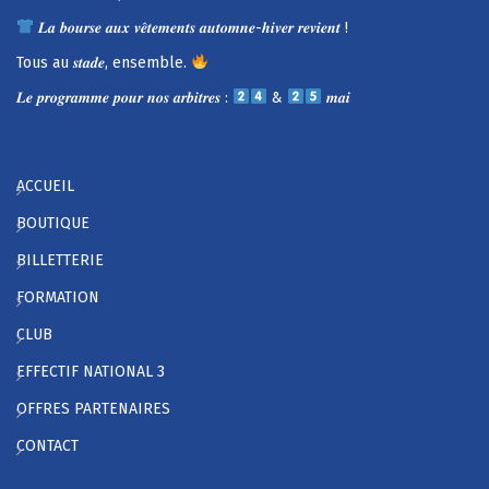
𝑳𝒂 𝒃𝒐𝒖𝒓𝒔𝒆 𝒂𝒖𝒙 𝒗𝒆̂𝒕𝒆𝒎𝒆𝒏𝒕𝒔 𝒂𝒖𝒕𝒐𝒎𝒏𝒆-𝒉𝒊𝒗𝒆𝒓 𝒓𝒆𝒗𝒊𝒆𝒏𝒕 !
Tous au 𝒔𝒕𝒂𝒅𝒆, ensemble.
𝑳𝒆 𝒑𝒓𝒐𝒈𝒓𝒂𝒎𝒎𝒆 𝒑𝒐𝒖𝒓 𝒏𝒐𝒔 𝒂𝒓𝒃𝒊𝒕𝒓𝒆𝒔 :
&
𝒎𝒂𝒊
ACCUEIL
BOUTIQUE
BILLETTERIE
FORMATION
CLUB
EFFECTIF NATIONAL 3
OFFRES PARTENAIRES
CONTACT