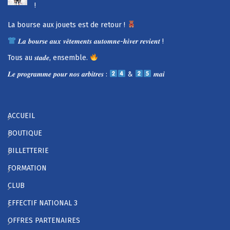
!
La bourse aux jouets est de retour !
𝑳𝒂 𝒃𝒐𝒖𝒓𝒔𝒆 𝒂𝒖𝒙 𝒗𝒆̂𝒕𝒆𝒎𝒆𝒏𝒕𝒔 𝒂𝒖𝒕𝒐𝒎𝒏𝒆-𝒉𝒊𝒗𝒆𝒓 𝒓𝒆𝒗𝒊𝒆𝒏𝒕 !
Tous au 𝒔𝒕𝒂𝒅𝒆, ensemble.
𝑳𝒆 𝒑𝒓𝒐𝒈𝒓𝒂𝒎𝒎𝒆 𝒑𝒐𝒖𝒓 𝒏𝒐𝒔 𝒂𝒓𝒃𝒊𝒕𝒓𝒆𝒔 :
&
𝒎𝒂𝒊
ACCUEIL
BOUTIQUE
BILLETTERIE
FORMATION
CLUB
EFFECTIF NATIONAL 3
OFFRES PARTENAIRES