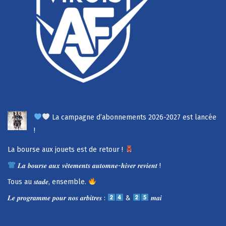
La campagne d’abonnements 2026-2027 est lancée
!
La bourse aux jouets est de retour !
𝑳𝒂 𝒃𝒐𝒖𝒓𝒔𝒆 𝒂𝒖𝒙 𝒗𝒆̂𝒕𝒆𝒎𝒆𝒏𝒕𝒔 𝒂𝒖𝒕𝒐𝒎𝒏𝒆-𝒉𝒊𝒗𝒆𝒓 𝒓𝒆𝒗𝒊𝒆𝒏𝒕 !
Tous au 𝒔𝒕𝒂𝒅𝒆, ensemble.
𝑳𝒆 𝒑𝒓𝒐𝒈𝒓𝒂𝒎𝒎𝒆 𝒑𝒐𝒖𝒓 𝒏𝒐𝒔 𝒂𝒓𝒃𝒊𝒕𝒓𝒆𝒔 :
&
𝒎𝒂𝒊