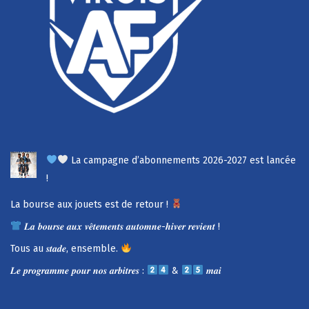
La campagne d’abonnements 2026-2027 est lancée
!
La bourse aux jouets est de retour !
𝑳𝒂 𝒃𝒐𝒖𝒓𝒔𝒆 𝒂𝒖𝒙 𝒗𝒆̂𝒕𝒆𝒎𝒆𝒏𝒕𝒔 𝒂𝒖𝒕𝒐𝒎𝒏𝒆-𝒉𝒊𝒗𝒆𝒓 𝒓𝒆𝒗𝒊𝒆𝒏𝒕 !
Tous au 𝒔𝒕𝒂𝒅𝒆, ensemble.
𝑳𝒆 𝒑𝒓𝒐𝒈𝒓𝒂𝒎𝒎𝒆 𝒑𝒐𝒖𝒓 𝒏𝒐𝒔 𝒂𝒓𝒃𝒊𝒕𝒓𝒆𝒔 :
&
𝒎𝒂𝒊