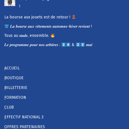
!
La bourse aux jouets est de retour !
𝑳𝒂 𝒃𝒐𝒖𝒓𝒔𝒆 𝒂𝒖𝒙 𝒗𝒆̂𝒕𝒆𝒎𝒆𝒏𝒕𝒔 𝒂𝒖𝒕𝒐𝒎𝒏𝒆-𝒉𝒊𝒗𝒆𝒓 𝒓𝒆𝒗𝒊𝒆𝒏𝒕 !
Tous au 𝒔𝒕𝒂𝒅𝒆, ensemble.
𝑳𝒆 𝒑𝒓𝒐𝒈𝒓𝒂𝒎𝒎𝒆 𝒑𝒐𝒖𝒓 𝒏𝒐𝒔 𝒂𝒓𝒃𝒊𝒕𝒓𝒆𝒔 :
&
𝒎𝒂𝒊
ACCUEIL
BOUTIQUE
BILLETTERIE
FORMATION
CLUB
EFFECTIF NATIONAL 3
OFFRES PARTENAIRES