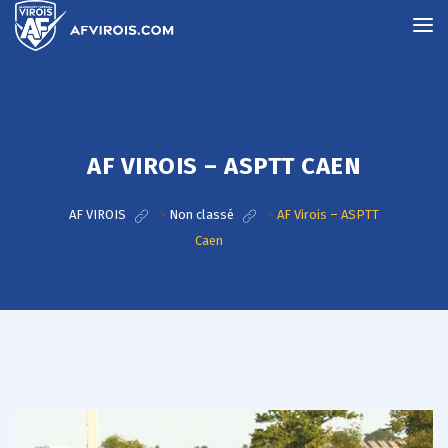
AF VIROIS – ASPTT CAEN
AF VIROIS
>
Non classé
>
AF Virois – ASPTT
Caen