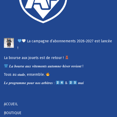
La campagne d’abonnements 2026-2027 est lancée
!
La bourse aux jouets est de retour !
𝑳𝒂 𝒃𝒐𝒖𝒓𝒔𝒆 𝒂𝒖𝒙 𝒗𝒆̂𝒕𝒆𝒎𝒆𝒏𝒕𝒔 𝒂𝒖𝒕𝒐𝒎𝒏𝒆-𝒉𝒊𝒗𝒆𝒓 𝒓𝒆𝒗𝒊𝒆𝒏𝒕 !
Tous au 𝒔𝒕𝒂𝒅𝒆, ensemble.
𝑳𝒆 𝒑𝒓𝒐𝒈𝒓𝒂𝒎𝒎𝒆 𝒑𝒐𝒖𝒓 𝒏𝒐𝒔 𝒂𝒓𝒃𝒊𝒕𝒓𝒆𝒔 :
&
𝒎𝒂𝒊
ACCUEIL
BOUTIQUE