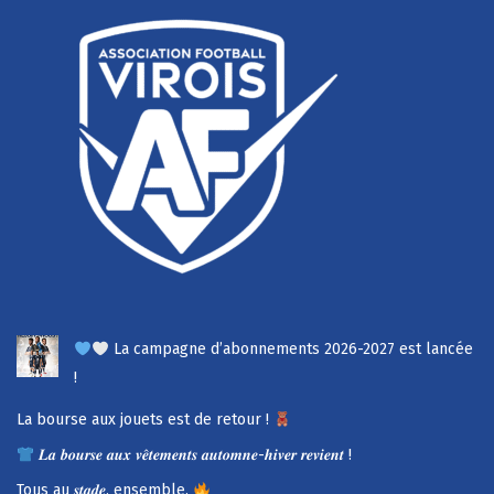
La campagne d’abonnements 2026-2027 est lancée
!
La bourse aux jouets est de retour !
𝑳𝒂 𝒃𝒐𝒖𝒓𝒔𝒆 𝒂𝒖𝒙 𝒗𝒆̂𝒕𝒆𝒎𝒆𝒏𝒕𝒔 𝒂𝒖𝒕𝒐𝒎𝒏𝒆-𝒉𝒊𝒗𝒆𝒓 𝒓𝒆𝒗𝒊𝒆𝒏𝒕 !
Tous au 𝒔𝒕𝒂𝒅𝒆, ensemble.