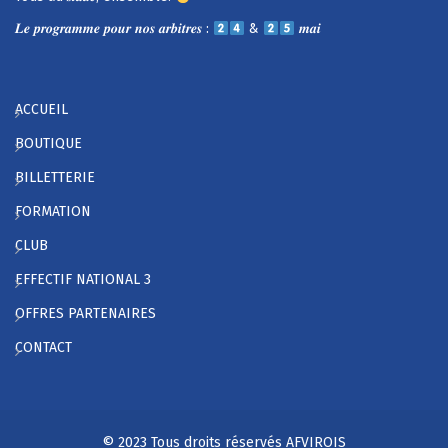
𝑳𝒆 𝒑𝒓𝒐𝒈𝒓𝒂𝒎𝒎𝒆 𝒑𝒐𝒖𝒓 𝒏𝒐𝒔 𝒂𝒓𝒃𝒊𝒕𝒓𝒆𝒔 :
&
𝒎𝒂𝒊
ACCUEIL
BOUTIQUE
BILLETTERIE
FORMATION
CLUB
EFFECTIF NATIONAL 3
OFFRES PARTENAIRES
CONTACT
© 2023 Tous droits réservés AFVIROIS